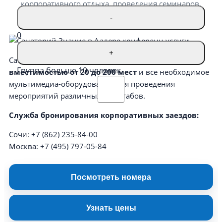
корпоративного отдыха, проведения семинаров,
тренингов, форумов и конференций.
-
0
+
Санаторий имеет
семь конференц-залов
Группа больше 10 человек
вместимостью от 20 до 200 мест
и все необходимое
мультимедиа-оборудование для проведения
мероприятий различных масштабов.
Служба бронирования корпоративных заездов:
Сочи: +7 (862) 235-84-00
Москва: +7 (495) 797-05-84
Посмотреть номера
Узнать цены